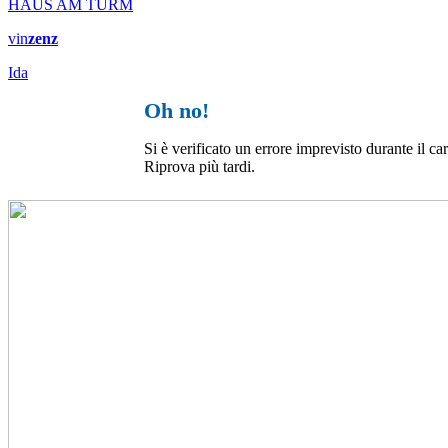
HAUS AM TURM
vin
zenz
Ida
Oh no!
Si è verificato un errore imprevisto durante il c
Riprova più tardi.